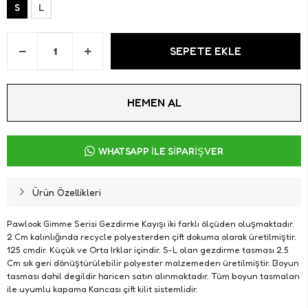
S
L
SEPETE EKLE
HEMEN AL
WHATSAPP İLE SİPARİŞ VER
Ürün Özellikleri
Pawlook Gimme Serisi Gezdirme Kayışı iki farklı ölçüden oluşmaktadır.
2 Cm kalınlığında recycle polyesterden çift dokuma olarak üretilmiştir.
125 cmdir. Küçük ve Orta Irklar içindir. S-L olan gezdirme tasması 2.5
Cm sık geri dönüştürülebilir polyester malzemeden üretilmiştir. Boyun
tasması dahil degildir haricen satın alınmaktadır. Tüm boyun tasmaları
ile uyumlu kapama Kancası çift kilit sistemlidir.