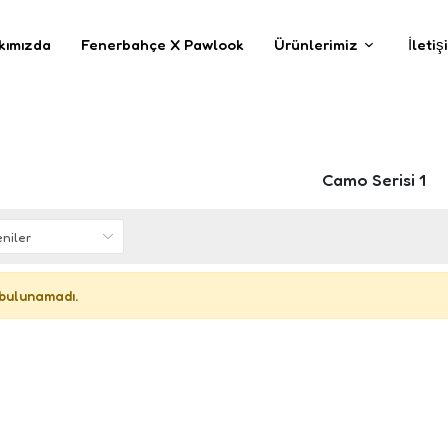
kımızda
Fenerbahçe X Pawlook
Ürünlerimiz
İletiş
Camo Serisi 1
bulunamadı.