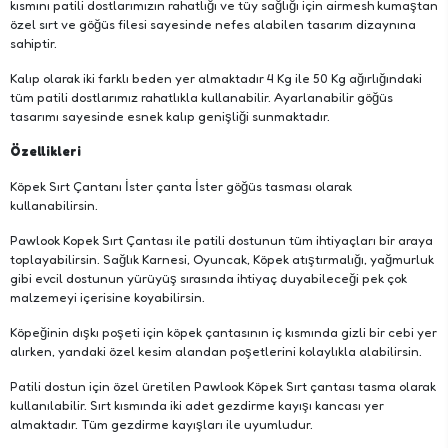
kısmını patili dostlarımızın rahatlığı ve tüy sağlığı için airmesh kumaştan
özel sırt ve göğüs filesi sayesinde nefes alabilen tasarım dizaynına
sahiptir.
Kalıp olarak iki farklı beden yer almaktadır 4 Kg ile 50 Kg ağırlığındaki
tüm patili dostlarımız rahatlıkla kullanabilir. Ayarlanabilir göğüs
tasarımı sayesinde esnek kalıp genişliği sunmaktadır.
Özellikleri
Köpek Sırt Çantanı İster çanta İster göğüs tasması olarak
kullanabilirsin.
Pawlook Kopek Sırt Çantası ile patili dostunun tüm ihtiyaçları bir araya
toplayabilirsin. Sağlık Karnesi, Oyuncak, Köpek atıştırmalığı, yağmurluk
gibi evcil dostunun yürüyüş sırasında ihtiyaç duyabileceği pek çok
malzemeyi içerisine koyabilirsin.
Köpeğinin dışkı poşeti için köpek çantasının iç kısmında gizli bir cebi yer
alırken, yandaki özel kesim alandan poşetlerini kolaylıkla alabilirsin.
Patili dostun için özel üretilen Pawlook Köpek Sırt çantası tasma olarak
kullanılabilir. Sırt kısmında iki adet gezdirme kayışı kancası yer
almaktadır. Tüm gezdirme kayışları ile uyumludur.